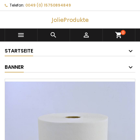
Telefon:
0049 (0) 15750894849
0



shopping_cart
STARTSEITE
BANNER