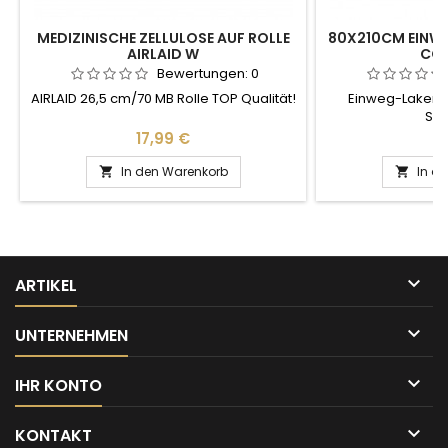
MEDIZINISCHE ZELLULOSE AUF ROLLE
80X210CM EINWEG
AIRLAID W
COD
Bewertungen:
0
AIRLAID 26,5 cm/70 MB Rolle TOP Qualität!
Einweg-Laken b
Sch
Massageliegen. V
Preis
Pr
17,99 €
7
St. Vli
In den Warenkorb
In d



ARTIKEL

UNTERNEHMEN

IHR KONTO

KONTAKT