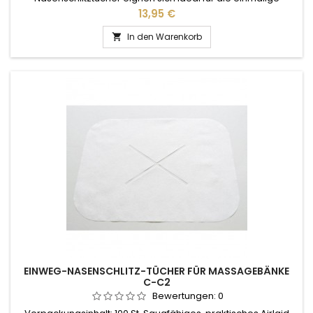
Auflage auf Massageliegen und -bänken.
Preis
13,95 €
In den Warenkorb

EINWEG-NASENSCHLITZ-TÜCHER FÜR MASSAGEBÄNKE
C-C2
Bewertungen:
0