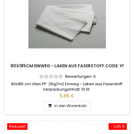
80X185CM EINWEG - LAKEN AUS FASERSTOFF CODE: Y1
Bewertungen:
0
80x185 cm Vlies PP 25g/m2 Einweg - Laken aus Faserstoff
Verpackungsinhalt: 10 St.
Preis
5,95 €
In den Warenkorb

Reduziert
- 0,45 €