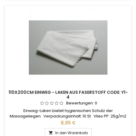
110X200CM EINWEG - LAKEN AUS FASERSTOFF CODE: Y1-
4
Bewertungen:
0
Einweg-Laken bietet hygienischen Schutz der
Massageliegen. Verpackungsinhalt: 10 St. Vlies PP 25g/m2
Preis
8,95 €
In den Warenkorb
