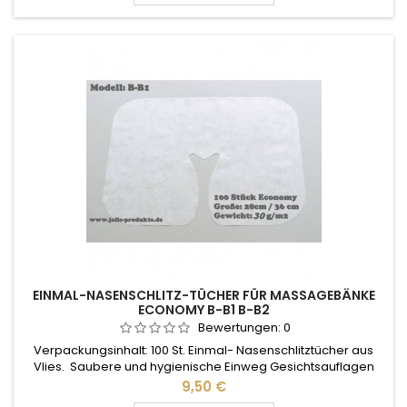
EINMAL-NASENSCHLITZ-TÜCHER FÜR MASSAGEBÄNKE
ECONOMY B-B1 B-B2
Bewertungen:
0
Verpackungsinhalt: 100 St. Einmal- Nasenschlitztücher aus
Vlies. Saubere und hygienische Einweg Gesichtsauflagen
aus besonders weichem Vliesstoff Economy PP 25g/m2
Preis
9,50 €
Masse: 28 cm / 36 cm