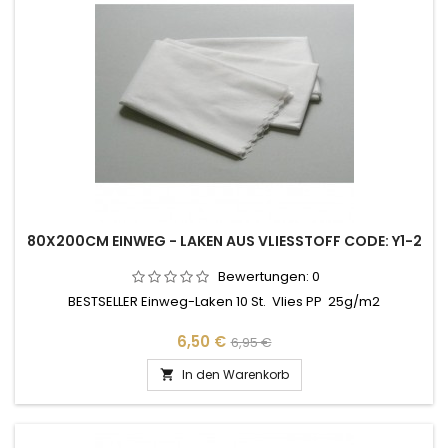
80X200CM EINWEG - LAKEN AUS VLIESSTOFF CODE: Y1-2
Bewertungen:
0
BESTSELLER Einweg-Laken 10 St. Vlies PP 25g/m2
Preis
Verkaufspreis
6,50 €
6,95 €
In den Warenkorb
