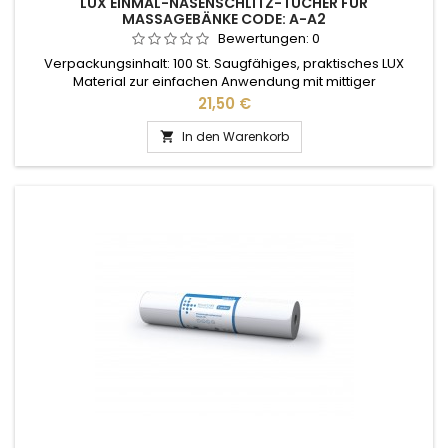
LUX EINMAL-NASENSCHLITZ-TÜCHER FÜR
MASSAGEBÄNKE CODE: A-A2
Bewertungen:
0
Verpackungsinhalt: 100 St. Saugfähiges, praktisches LUX
Material zur einfachen Anwendung mit mittiger
Kreutzschlitzstanzung (Nasenschlitz X-Stanzung) zum
Preis
21,50 €
Auflegen auf das Massageliegen-Kopfteil 55g/m2
In den Warenkorb
