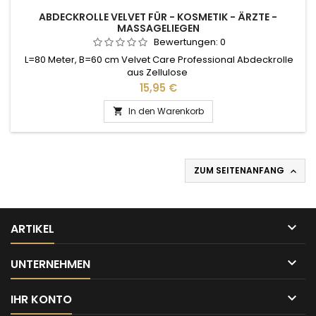
ABDECKROLLE VELVET FÜR - KOSMETIK - ÄRZTE -
MASSAGELIEGEN
Bewertungen:
0
L=80 Meter, B=60 cm Velvet Care Professional Abdeckrolle
aus Zellulose
Preis
15,95 €
In den Warenkorb

ZUM SEITENANFANG


ARTIKEL

UNTERNEHMEN

IHR KONTO