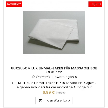
Reduziert
- 0,51 €
80X205CM LUX EINMAL-LAKEN FÜR MASSAGELIEGE
CODE: Y2
Bewertungen:
0
BESTSELLER Die Einmal-Laken LUX 10 St. Vlies PP 40g/m2
eigenen sich ideal für die einmalige Auflage auf
Massageliegen und -bänken.
Preis
Verkaufspreis
6,99 €
7,50 €
In den Warenkorb
