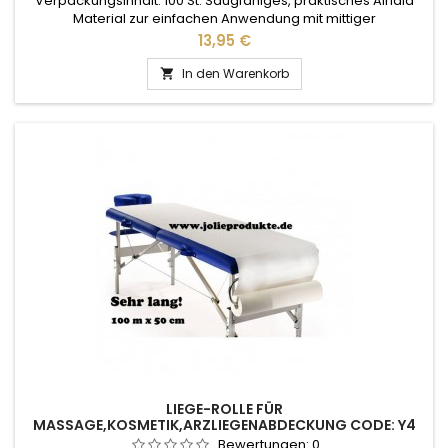
Verpackungsinhalt: 100 St. Saugfähiges, praktisches Airlaid
Material zur einfachen Anwendung mit mittiger
Kreutzschlitzstanzung (Nasenschlitz X-Stanzung) zum
Preis
13,95 €
Auflegen auf das Massageliegen-Kopfteil
In den Warenkorb

LIEGE-ROLLE FÜR
MASSAGE,KOSMETIK,ARZLIEGENABDECKUNG CODE: Y4
Bewertungen:
0