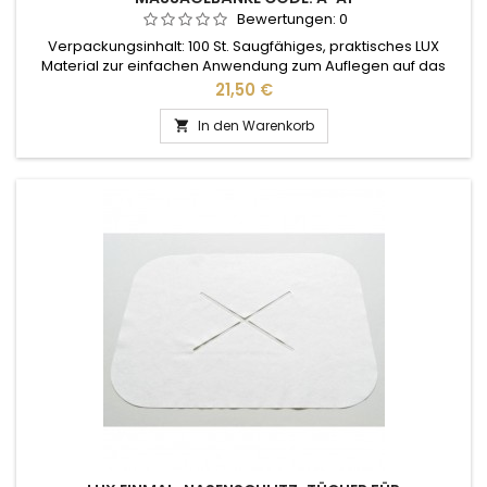
Bewertungen:
0
Verpackungsinhalt: 100 St. Saugfähiges, praktisches LUX
Material zur einfachen Anwendung zum Auflegen auf das
Massageliegen-Kopfteil Hautfreundliches Lux Material
Preis
21,50 €
55g/m2
In den Warenkorb
