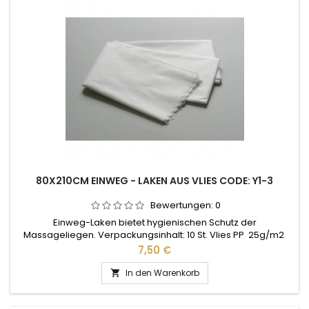
80X210CM EINWEG - LAKEN AUS VLIES CODE: Y1-3
Bewertungen:
0
Einweg-Laken bietet hygienischen Schutz der
Massageliegen. Verpackungsinhalt: 10 St. Vlies PP 25g/m2
Preis
7,50 €
In den Warenkorb
