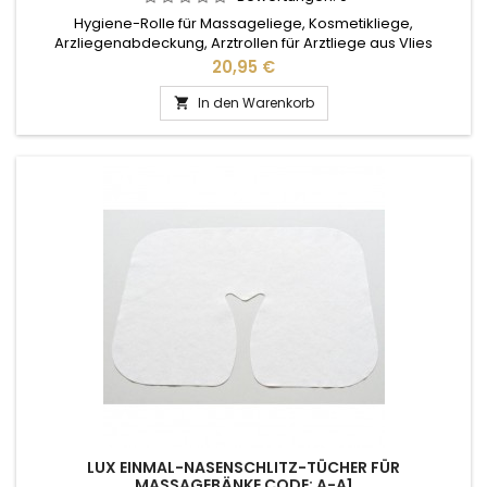
Hygiene-Rolle für Massageliege, Kosmetikliege,
Arzliegenabdeckung, Arztrollen für Arztliege aus Vlies
Preis
20,95 €
In den Warenkorb

LUX EINMAL-NASENSCHLITZ-TÜCHER FÜR
MASSAGEBÄNKE CODE: A-A1