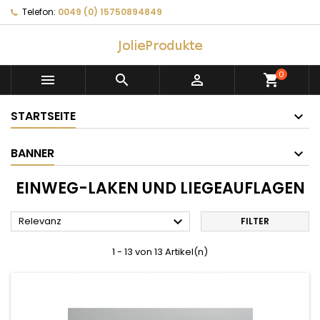
Telefon:
0049 (0) 15750894849
0



shopping_cart
STARTSEITE
BANNER
EINWEG-LAKEN UND LIEGEAUFLAGEN

Relevanz
FILTER
1 - 13 von 13 Artikel(n)