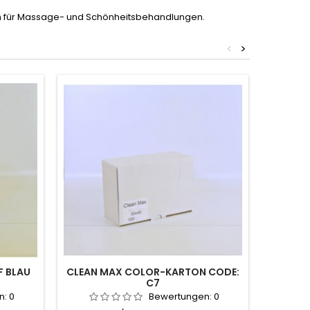
auch für Massage- und Schönheitsbehandlungen.
<
>
F BLAU
CLEAN MAX COLOR-KARTON CODE:
BARBE
C7
n:
0
Bewertungen:
0