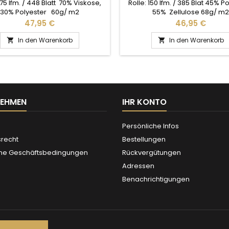
175 lfm. / 448 Blatt 70% Viskose,
Rolle: 150 lfm. / 385 Blat 45% Po
30% Polyester 60g/ m2
55% Zellulose 68g/ m2
Preis
Preis
47,95 €
46,95 €
In den Warenkorb
In den Warenkorb


NEHMEN
IHR KONTO
Persönliche Infos
srecht
Bestellungen
ne Geschäftsbedingungen
Rückvergütungen
Adressen
Benachrichtigungen