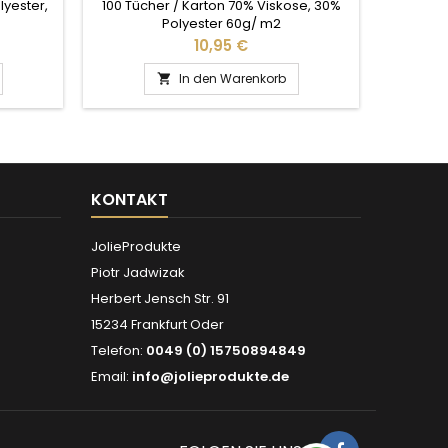
lyester,
100 Tücher / Karton 70% Viskose, 30%
✂ Ve
Polyester 60g/ m2
Preis
10,95 €
In den Warenkorb

KONTAKT
JolieProdukte
Piotr Jadwizak
Herbert Jensch Str. 91
15234 Frankfurt Oder
Telefon:
0049 (0) 15750894849
Email:
info@jolieprodukte.de