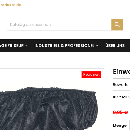
produkte.de

GE FRISEUR
INDUSTRIELL & PROFESSIONEL
ÜBER UNS
Einw
Reduziert
Bewertu
10 Stück
8,95 €
Menge