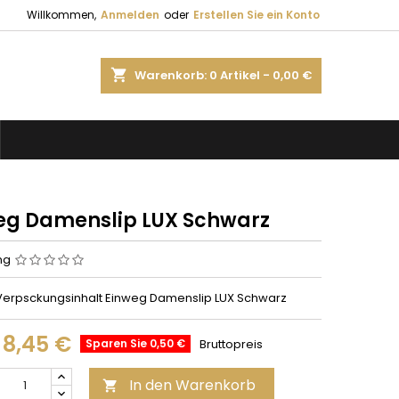
Willkommen,
Anmelden
oder
Erstellen Sie ein Konto
shopping_cart
Warenkorb:
0
Artikel - 0,00 €
eg Damenslip LUX Schwarz
ng
 Verpsckungsinhalt Einweg Damenslip LUX Schwarz
8,45 €
Sparen Sie 0,50 €
Bruttopreis
In den Warenkorb
