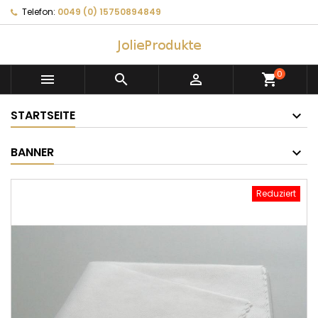
Telefon:
0049 (0) 15750894849
0



shopping_cart
STARTSEITE
BANNER
Reduziert