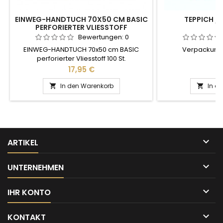
EINWEG-HANDTUCH 70X50 CM BASIC
TEPPICH / 
PERFORIERTER VLIESSTOFF
Bewertungen:
0
EINWEG-HANDTUCH 70x50 cm BASIC
Verpackungsi
perforierter Vliesstoff 100 St.
Preis
Pr
17,95 €
9
In den Warenkorb
In d



ARTIKEL

UNTERNEHMEN

IHR KONTO

KONTAKT