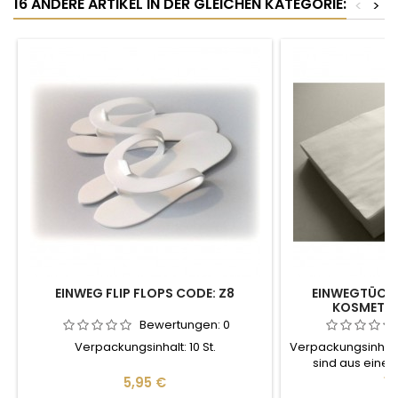
16 ANDERE ARTIKEL IN DER GLEICHEN KATEGORIE:
<
>
EINWEG FLIP FLOPS CODE: Z8
EINWEGTÜCHER
KOSMETIK 
Bewertungen:
0
Verpackungsinhalt: 10 St.
Verpackungsinhalt:
sind aus einem
gef
Preis
Pr
5,95 €
19