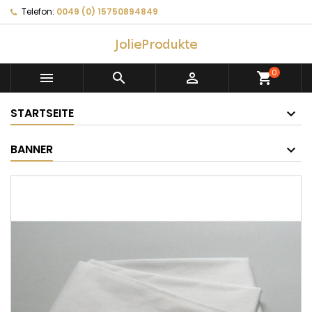
Telefon:
0049 (0) 15750894849
0



shopping_cart
STARTSEITE
BANNER