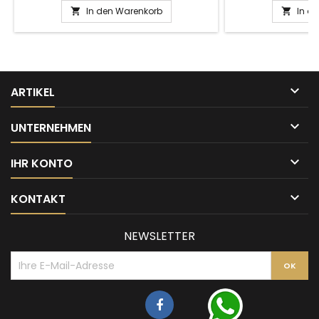
In den Warenkorb
In d



ARTIKEL

UNTERNEHMEN

IHR KONTO

KONTAKT
NEWSLETTER