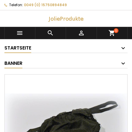
Telefon:
0049 (0) 15750894849
0



shopping_cart
STARTSEITE
BANNER