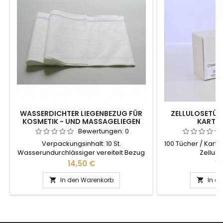
WASSERDICHTER LIEGENBEZUG FÜR
ZELLULOSETÜC
KOSMETIK - UND MASSAGELIEGEN
KARTON
CODE: Y3
Bewertungen:
0
Verpackungsinhalt: 10 St.
100 Tücher / Kart
Wasserundurchlässiger vereitelt Bezug
Zellul
zum einmaligen Gebrauch Größe: 80 /
Preis
Pr
14,50 €
10
175 cm
In den Warenkorb
In d

