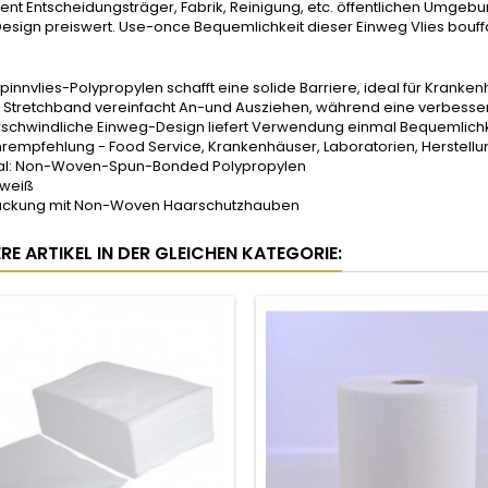
t Entscheidungsträger, Fabrik, Reinigung, etc. öffentlichen Umgebu
esign preiswert. Use-once Bequemlichkeit dieser Einweg Vlies bouff
 Spinnvlies-Polypropylen schafft eine solide Barriere, ideal für Kran
s Stretchband vereinfacht An-und Ausziehen, während eine verbesse
rschwindliche Einweg-Design liefert Verwendung einmal Bequemlichk
rempfehlung - Food Service, Krankenhäuser, Laboratorien, Herstellu
al: Non-Woven-Spun-Bonded Polypropylen
 weiß
ackung mit Non-Woven Haarschutzhauben
RE ARTIKEL IN DER GLEICHEN KATEGORIE: