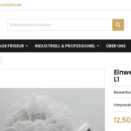
produkte.de

GE FRISEUR
INDUSTRIELL & PROFESSIONEL
ÜBER UNS
Einw
L1
Bewertu
Verpackun
12,5