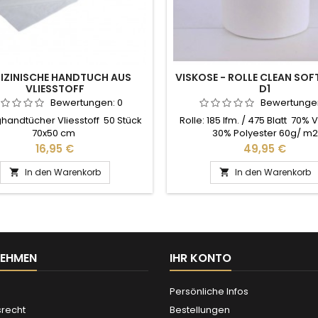
IZINISCHE HANDTUCH AUS
VISKOSE - ROLLE CLEAN SOF
VLIESSTOFF
D1
Bewertungen:
0
Bewertunge
handtücher Vliesstoff 50 Stück
Rolle: 185 lfm. / 475 Blatt 70% 
70x50 cm
30% Polyester 60g/ m2
Preis
Preis
16,95 €
49,95 €
In den Warenkorb
In den Warenkorb


NEHMEN
IHR KONTO
Persönliche Infos
srecht
Bestellungen