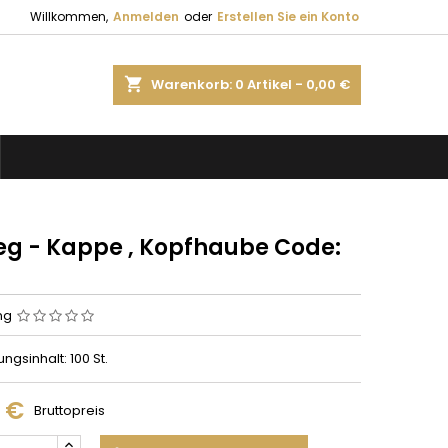
Willkommen,
Anmelden
oder
Erstellen Sie ein Konto
shopping_cart
Warenkorb:
0
Artikel - 0,00 €
eg - Kappe , Kopfhaube Code:
ng
gsinhalt: 100 St.
0 €
Bruttopreis