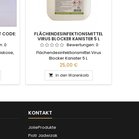
T CODE:
FLÄCHENDESINFEKTIONSMITTEL
EINMA
VIRUS BLOCKER KANISTER 5 L
n:
0
Bewertungen:
0
Viskose,
Flächendesinfektionsmittel Virus
Verpack
Blocker Kanister 5 L
Herren a
Preis
25,00 €
In den Warenkorb

KONTAKT
JolieProdukte
Piotr Jadwizak