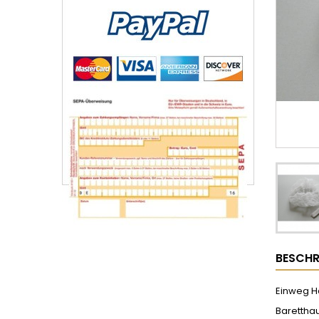
BESCHR
Einweg H
Baretthau