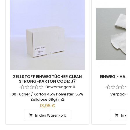
ZELLSTOFF EINWEGTÜCHER CLEAN
EINWEG - HAA
STRONG-KARTON CODE: J7
Bewertungen:
0
100 Tücher / Karton 45% Polyester, 55%
Verpackung
Zellulose 68g/ m2
Preis
Pr
13,95 €
4
In den Warenkorb
In d

