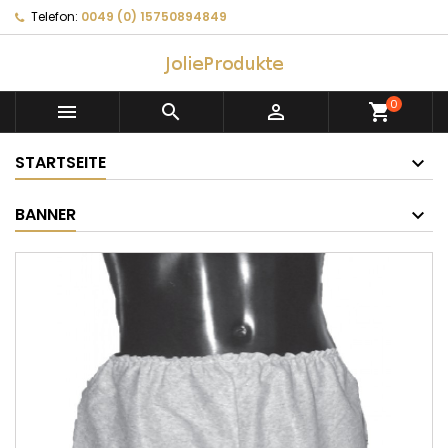
Telefon:
0049 (0) 15750894849
0



shopping_cart
STARTSEITE
BANNER