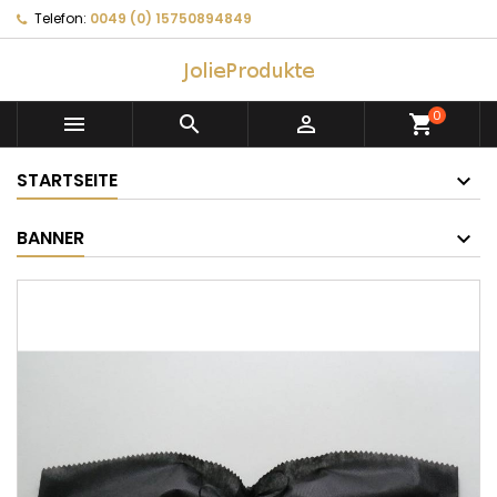
Telefon:
0049 (0) 15750894849
0



shopping_cart
STARTSEITE
BANNER