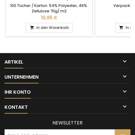
100 Tücher / Karton 54% Polyester, 46%
Verpackungs
Zellulose 70g/ m2
Preis
Pr
10,95 €
12
In den Warenkorb
In d



ARTIKEL

UNTERNEHMEN

IHR KONTO

KONTAKT
NEWSLETTER