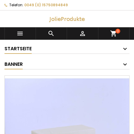
Telefon:
0049 (0) 15750894849
0



shopping_cart
STARTSEITE
BANNER