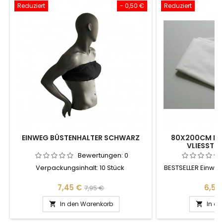
Reduziert
- 0,50 €
Reduziert
EINWEG BÜSTENHALTER SCHWARZ
80X200CM EIN
VLIESSTOF
Bewertungen:
0
Verpackungsinhalt: 10 Stück
BESTSELLER Einweg
2
Preis
Verkaufspreis
Preis
7,45 €
6,50
7,95 €
In den Warenkorb
In d

