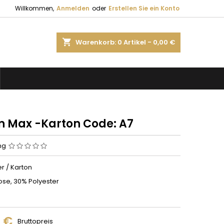
Willkommen,
Anmelden
oder
Erstellen Sie ein Konto
shopping_cart
Warenkorb:
0
Artikel - 0,00 €
n Max -Karton Code: A7
ng
r / Karton
ose, 30% Polyester
5 €
Bruttopreis