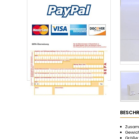
BESCHR
Zusamm
Gewich
Größe: