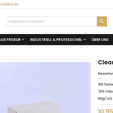
produkte.de

GE FRISEUR
INDUSTRIELL & PROFESSIONEL
ÜBER UNS
Clea
Bewertu
100 Tüche
70% Visk
65g/ m2
10,9