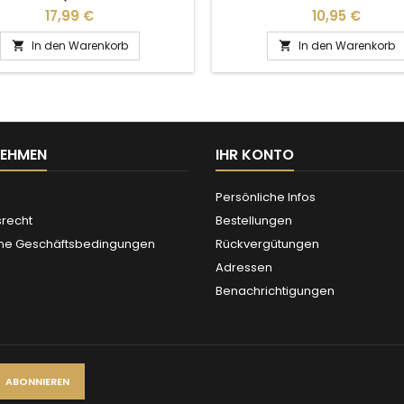
Preis
Preis
17,99 €
10,95 €
In den Warenkorb
In den Warenkorb


NEHMEN
IHR KONTO
Persönliche Infos
srecht
Bestellungen
ne Geschäftsbedingungen
Rückvergütungen
Adressen
Benachrichtigungen