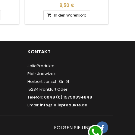
Preis
8,50 €
In den Warenkorb

KONTAKT
JolieProdukte
Piotr Jadwizak
Herbert Jensch Str. 91
15234 Frankfurt Oder
Telefon:
0049 (0) 15750894849
Email:
info@jolieprodukte.de
FOLGEN SIE UNS