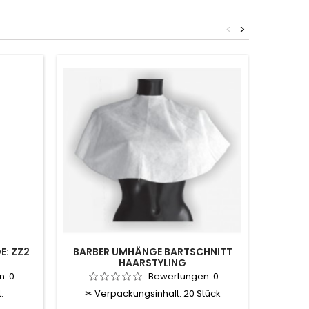
<
>
E: ZZ2
BARBER UMHÄNGE BARTSCHNITT
ZELLU
HAARSTYLING
n:
0
Bewertungen:
0
.
✂ Verpackungsinhalt: 20 Stück
Rolle: 1